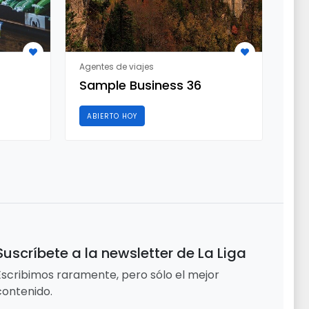
Agentes de viajes
Agen
Sample Business 36
Sa
ABIERTO HOY
AB
Suscríbete a la newsletter de La Liga
Escribimos raramente, pero sólo el mejor
contenido.