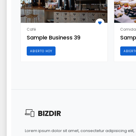
Café
Comida
Sample Business 39
Sampl
ABIERTO HOY
ABIERT
BIZ
DIR
Lorem ipsum dolor sit amet, consectetur adipisicing elit,