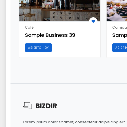
Café
Comida
Sample Business 39
Sampl
ABIERTO HOY
ABIERT
BIZ
DIR
Lorem ipsum dolor sit amet, consectetur adipisicing elit,