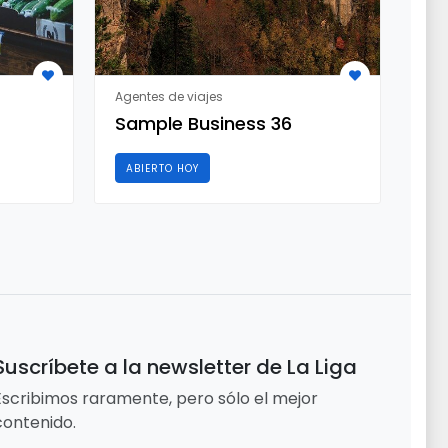
Agentes de viajes
Agen
Sample Business 36
Sa
ABIERTO HOY
AB
Suscríbete a la newsletter de La Liga
Escribimos raramente, pero sólo el mejor
contenido.