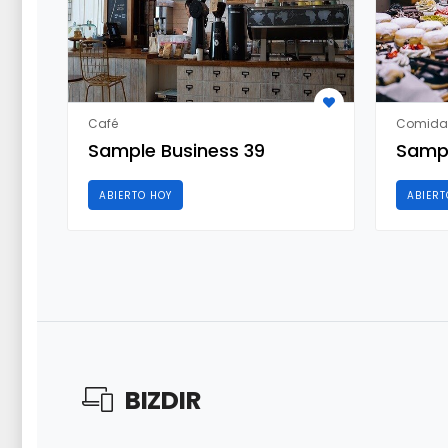
Café
Comida
Sample Business 39
Sampl
ABIERTO HOY
ABIERT
BIZ
DIR